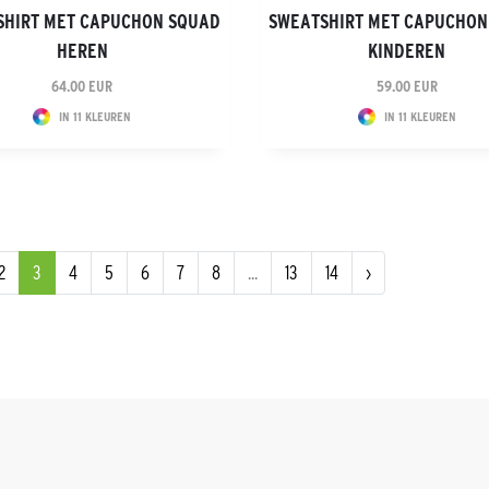
SHIRT MET CAPUCHON SQUAD
SWEATSHIRT MET CAPUCHON
HEREN
KINDEREN
64.00 EUR
59.00 EUR
IN 11 KLEUREN
IN 11 KLEUREN
2
3
4
5
6
7
8
...
13
14
›