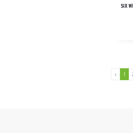
SIX W
‹
1