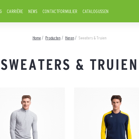
G
CARRIÈRE
NEWS
CONTACTFORMULIER
CATALOGUSSEN
Home
Producten
Heren
Sweaters & Truien
SWEATERS & TRUIEN