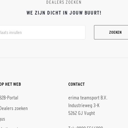
DEALERS ZOEKEN
WE ZIJN DICHT IN JOUW BUURT!
ZOEKEN
OP HET WEB
CONTACT
B2B-Portal
erima teamsport B.V.
Industrieweg 3-K
Dealers zoeken
5262 GJ Vught
gus