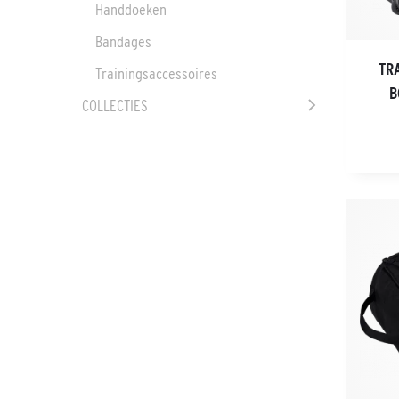
Handdoeken
Bandages
TR
Trainingsaccessoires
B
COLLECTIES