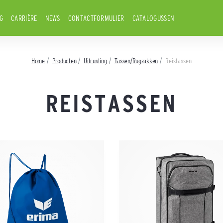
G
CARRIÈRE
NEWS
CONTACTFORMULIER
CATALOGUSSEN
Home
Producten
Uitrusting
Tassen/Rugzakken
Reistassen
REISTASSEN