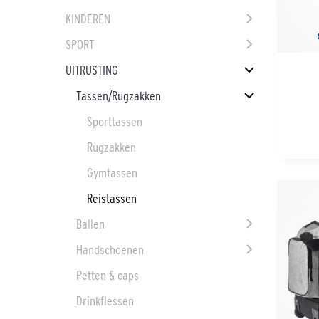
KINDEREN
SPORT
UITRUSTING
Tassen/Rugzakken
Sporttassen
Rugzakken
Gymtassen
Reistassen
Ballen
Handschoenen
Petten & caps
Drinkflessen