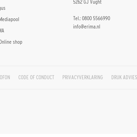
5262 GJ Vught
gus
Tel.: 0800 5566990
Mediapool
info@erima.nl
MA
Online shop
OFON
CODE OF CONDUCT
PRIVACYVERKLARING
DRUK ADVIE