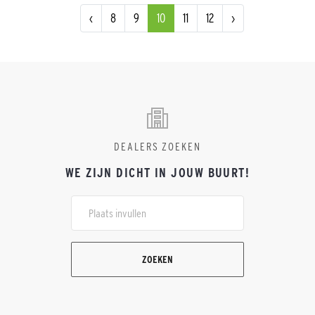
‹
8
9
10
11
12
›
DEALERS ZOEKEN
WE ZIJN DICHT IN JOUW BUURT!
ZOEKEN