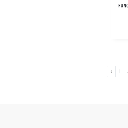
FUNC
‹
1