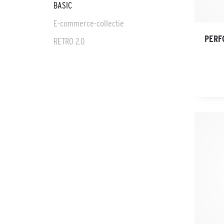
BASIC
E-commerce-collectie
PERF
RETRO 2.0