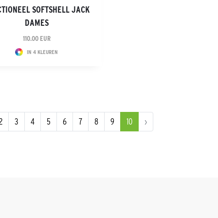
TIONEEL SOFTSHELL JACK
DAMES
110.00 EUR
IN 4 KLEUREN
2
3
4
5
6
7
8
9
10
›