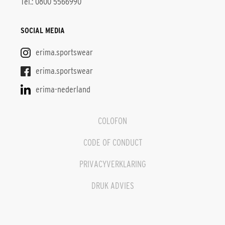
Tel.: 0800 5566990
SOCIAL MEDIA
erima.sportswear
erima.sportswear
erima-nederland
COLOFON
CODE OF CONDUCT
PRIVACYVERKLARING
DRUK ADVIES