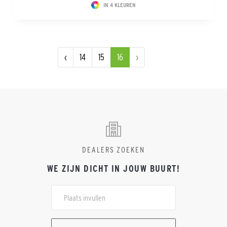
IN 4 KLEUREN
‹
14
15
16
›
DEALERS ZOEKEN
WE ZIJN DICHT IN JOUW BUURT!