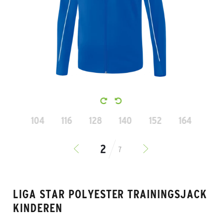
104
116
128
140
152
164
7
LIGA STAR POLYESTER TRAININGSJACK
KINDEREN