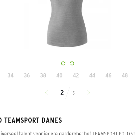
34
36
38
40
42
44
46
48
15
O TEAMSPORT DAMES
iverseel talent voor iedere garderobe: het TEAMSPORT POLO v