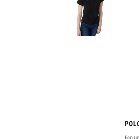
POL
Een un