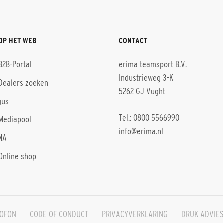
OP HET WEB
CONTACT
B2B-Portal
erima teamsport B.V.
Industrieweg 3-K
Dealers zoeken
5262 GJ Vught
gus
Tel.: 0800 5566990
Mediapool
info@erima.nl
MA
Online shop
OFON
CODE OF CONDUCT
PRIVACYVERKLARING
DRUK ADVIE