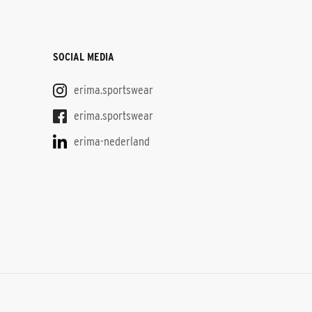
SOCIAL MEDIA
erima.sportswear
erima.sportswear
erima-nederland
S