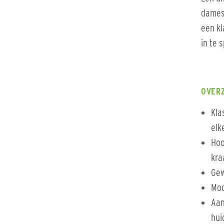
dames 
een kl
in te 
OVER
Kla
elk
Hoo
kra
Gew
Mo
Aan
hui