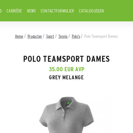
G
CARRIÈRE
NEWS
CONTACTFORMULIER
CATALOGUSSEN
Home
Producten
Sport
Tennis
Polo's
Polo Teamsport Dames
POLO TEAMSPORT DAMES
35.00 EUR AVP
GREY MELANGE