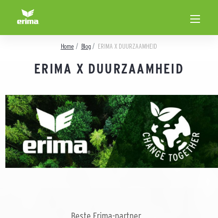
Home
Blog
ERIMA X DUURZAAMHEID
ERIMA X DUURZAAMHEID
Beste Erima-partner,