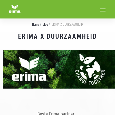
Home
Blog
ERIMA X DUURZAAMHEID
ERIMA X DUURZAAMHEID
Beste Erima-partner,