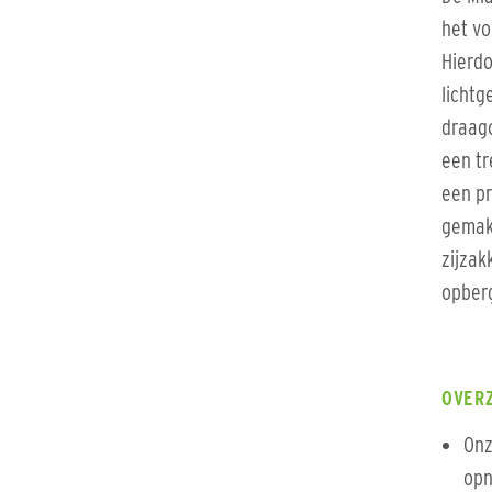
het vo
Hierdo
lichtg
draagc
een tr
een pr
gemakk
zijzak
opber
OVER
Onz
opn