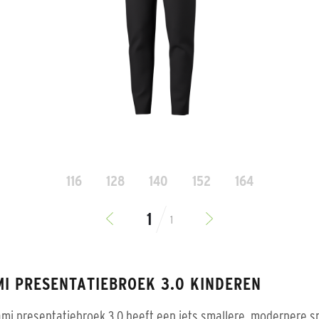
116
128
140
152
164
1
MI PRESENTATIEBROEK 3.0 KINDEREN
mi presentatiebroek 3.0 heeft een iets smallere, modernere s