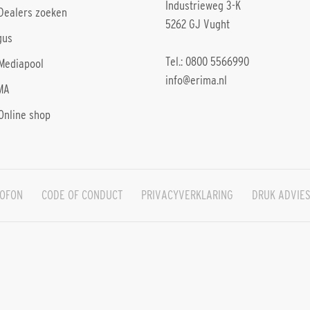
Industrieweg 3-K
Dealers zoeken
5262 GJ Vught
gus
Tel.: 0800 5566990
Mediapool
info@erima.nl
MA
Online shop
OFON
CODE OF CONDUCT
PRIVACYVERKLARING
DRUK ADVIE