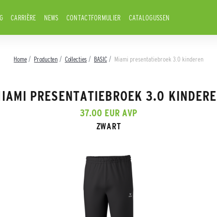
G
CARRIÈRE
NEWS
CONTACTFORMULIER
CATALOGUSSEN
Home
Producten
Collecties
BASIC
Miami presentatiebroek 3.0 kinderen
IAMI PRESENTATIEBROEK 3.0 KINDER
37.00 EUR AVP
ZWART