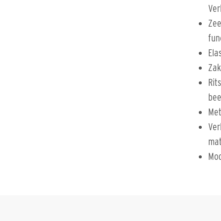
Ver
Zee
fun
Ela
Zak
Rit
bee
Met
Ver
ma
Mod