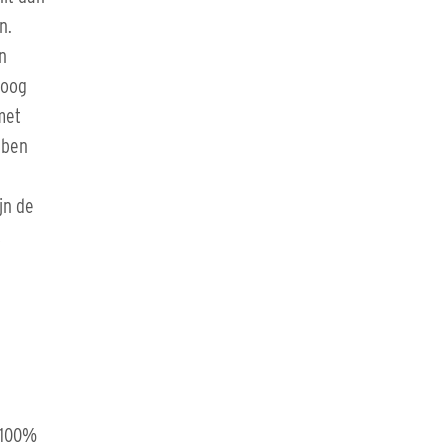
n.
n
hoog
met
bben
jn de
t
 100%