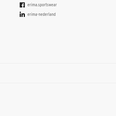
erima.sportswear
erima-nederland
S