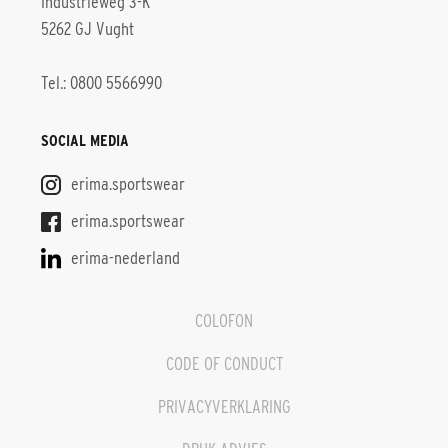
Industrieweg 3-K
5262 GJ Vught
Tel.: 0800 5566990
SOCIAL MEDIA
erima.sportswear
erima.sportswear
erima-nederland
COLOFON
CODE OF CONDUCT
PRIVACYVERKLARING