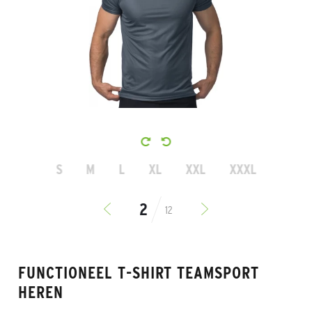
S
M
L
XL
XXL
XXXL
12
FUNCTIONEEL T-SHIRT TEAMSPORT
HEREN