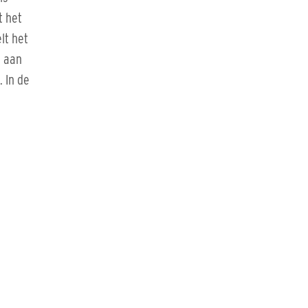
t het
lt het
n aan
 In de