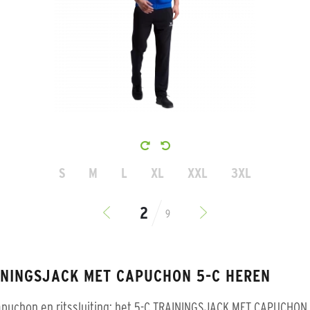
S
M
L
XL
XXL
3XL
9
ININGSJACK MET CAPUCHON 5-C HEREN
puchon en ritssluiting: het 5-C TRAININGSJACK MET CAPUCHON 