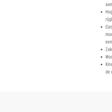
aan
Hog
rij
Ela
mou
een
Zak
Mod
Kin
de 