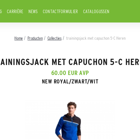
G
CARRIÈRE
NEWS
CONTACTFORMULIER
CATALOGUSSEN
Home
Producten
Collecties
trainingsjack met capuchon 5-C Heren
AININGSJACK MET CAPUCHON 5-C HE
60.00 EUR AVP
NEW ROYAL/ZWART/WIT