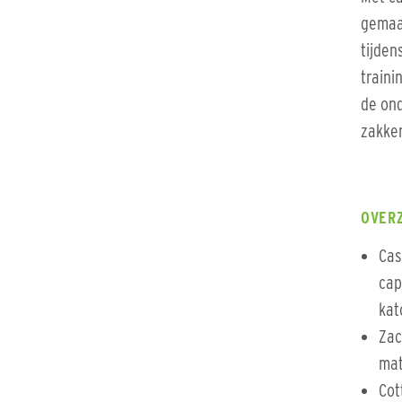
gemaak
tijden
traini
de ond
zakken
OVER
Cas
cap
kat
Zac
mat
Cot