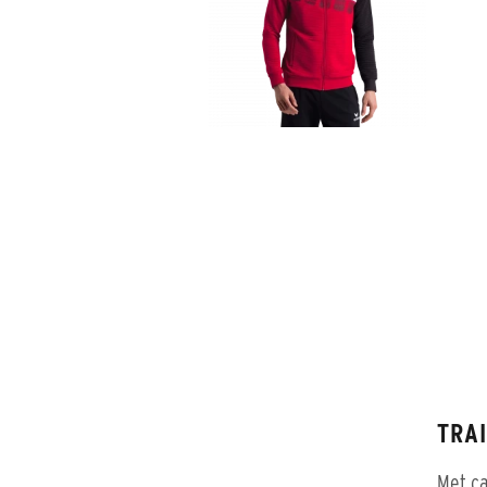
TRA
Met ca